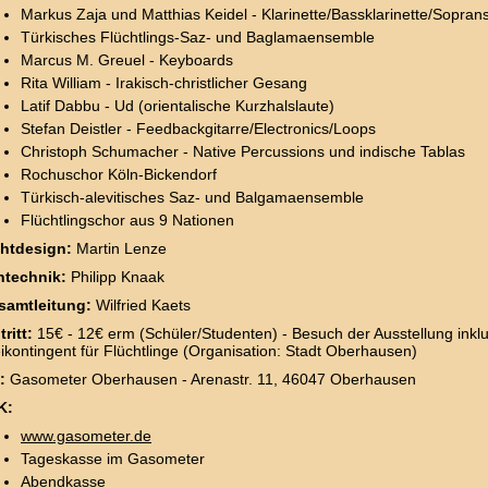
Markus Zaja und Matthias Keidel - Klarinette/Bassklarinette/Sopran
Türkisches Flüchtlings-Saz- und Baglamaensemble
Marcus M. Greuel - Keyboards
Rita William - Irakisch-christlicher Gesang
Latif Dabbu - Ud (orientalische Kurzhalslaute)
Stefan Deistler - Feedbackgitarre/Electronics/Loops
Christoph Schumacher - Native Percussions und indische Tablas
Rochuschor Köln-Bickendorf
Türkisch-alevitisches Saz- und Balgamaensemble
Flüchtlingschor aus 9 Nationen
chtdesign:
Martin Lenze
ntechnik:
Philipp Knaak
samtleitung:
Wilfried Kaets
tritt:
15€ - 12€ erm (Schüler/Studenten) - Besuch der Ausstellung inkl
ikontingent für Flüchtlinge (Organisation: Stadt Oberhausen)
t:
Gasometer Oberhausen - Arenastr. 11, 46047 Oberhausen
K:
www.gasometer.de
Tageskasse im Gasometer
Abendkasse