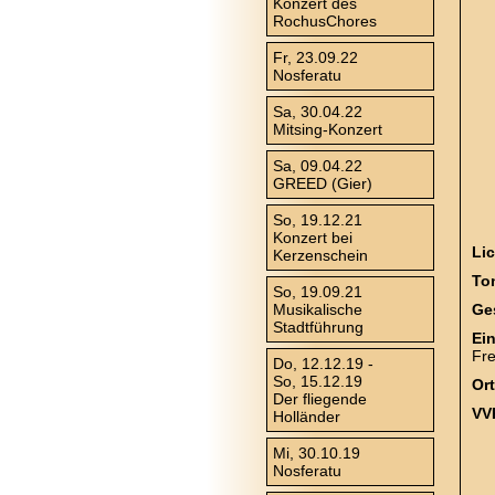
Konzert des
RochusChores
Fr, 23.09.22
Nosferatu
Sa, 30.04.22
Mitsing-Konzert
Sa, 09.04.22
GREED (Gier)
So, 19.12.21
Konzert bei
Li
Kerzenschein
To
So, 19.09.21
Musikalische
Ge
Stadtführung
Ein
Fre
Do, 12.12.19 -
So, 15.12.19
Or
Der fliegende
VV
Holländer
Mi, 30.10.19
Nosferatu