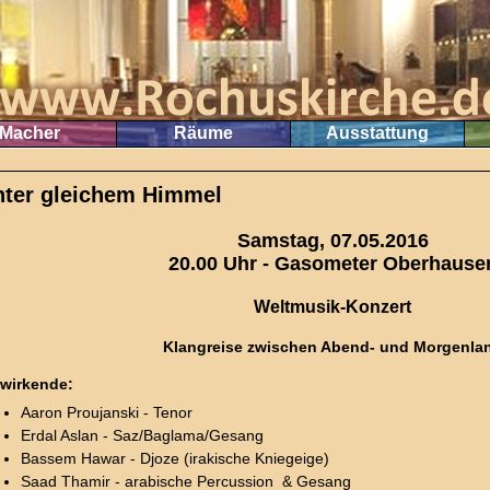
Macher
Räume
Ausstattung
nter gleichem Himmel
Samstag, 07.05.2016
20.00 Uhr - Gasometer Oberhause
Weltmusik-Konzert
Klangreise zwischen Abend- und Morgenla
twirkende:
Aaron Proujanski - Tenor
Erdal Aslan - Saz/Baglama/Gesang
Bassem Hawar - Djoze (irakische Kniegeige)
Saad Thamir - arabische Percussion & Gesang