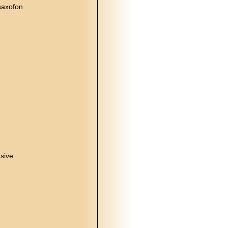
saxofon
usive