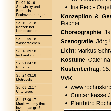
Fr, 04.10.19
Iris Rieg - Orgel
Strawinsky und
Bernstein:
Psalmvertonungen
Konzeption & Ges
Fischer
So, 16.12.18
Konzert bei
Kerzenschein
Choreographie
: J
Sa, 22.09.18
Szenografie
: Jörg
Wasserzeichen
Licht
: Markus Sch
So, 16.09.18
Im Land von OZ
Kostüme
: Caterina
Sa, 21.04.18
Ruhama
Kostenbeitrag
: 15.
Sa, 24.03.18
VVK
:
Metropolis
www.rochuskir
So, 03.12.17
Unterwegs
Concertkasse 
So, 17.09.17
Pfarrbüro Rochu
Music was my first
love – das große