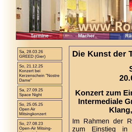
Termine
Macher
Rä
Sa, 28.03.26
Die Kunst der 
GREED (Gier)
So, 21.12.25
Konzert bei
Kerzenschein "Nostre
20.
Dame"
Sa, 27.09.25
Konzert zum Ein
Space Night
Intermediale 
So, 25.05.25
Klang
Open Air
Mitsingkonzert
Im Rahmen der Re
So, 27.08.23
zum Einstieg in
Open-Air Mitsing-