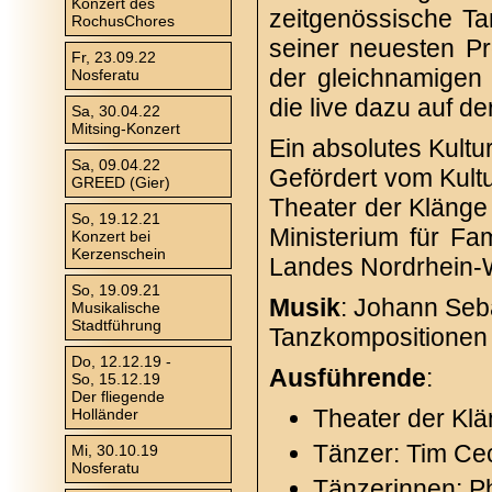
Konzert des
zeitgenössische Ta
RochusChores
seiner neuesten Pr
Fr, 23.09.22
der gleichnamigen
Nosferatu
die live dazu auf der
Sa, 30.04.22
Mitsing-Konzert
Ein absolutes Kultur
Sa, 09.04.22
Gefördert vom Kultu
GREED (Gier)
Theater der Kläng
So, 19.12.21
Ministerium für Fam
Konzert bei
Kerzenschein
Landes Nordrhein-W
So, 19.09.21
Musik
: Johann Seb
Musikalische
Stadtführung
Tanzkompositionen 
Do, 12.12.19 -
Ausführende
:
So, 15.12.19
Der fliegende
Theater der Klä
Holländer
Tänzer: Tim Ce
Mi, 30.10.19
Nosferatu
Tänzerinnen: Ph