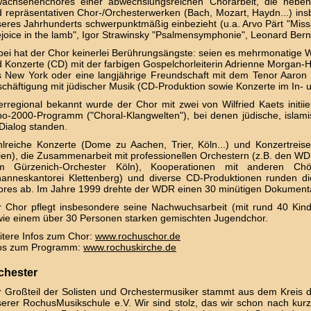
wachsenenchores einer abwechslungsreichen Chorarbeit, die neben 
 repräsentativen Chor-/Orchesterwerken (Bach, Mozart, Haydn...) ins
eres Jahrhunderts schwerpunktmäßig einbezieht (u.a. Arvo Pärt "Missa 
joice in the lamb", Igor Strawinsky "Psalmensymphonie", Leonard Bern
ei hat der Chor keinerlei Berührungsängste: seien es mehrmonatige
 Konzerte (CD) mit der farbigen Gospelchorleiterin Adrienne Morga
 New York oder eine langjährige Freundschaft mit dem Tenor Aaron P
chäftigung mit jüdischer Musik (CD-Produktion sowie Konzerte im In- u
rregional bekannt wurde der Chor mit zwei von Wilfried Kaets initiier
o-2000-Programm ("Choral-Klangwelten"), bei denen jüdische, islami
Dialog standen.
lreiche Konzerte (Dome zu Aachen, Trier, Köln...) und Konzertreise
lien), die Zusammenarbeit mit professionellen Orchestern (z.B. den 
m Gürzenich-Orchester Köln), Kooperationen mit anderen Ch
anneskantorei Klettenberg) und diverse CD-Produktionen runden die 
res ab. Im Jahre 1999 drehte der WDR einen 30 minütigen Dokumenta
 Chor pflegt insbesondere seine Nachwuchsarbeit (mit rund 40 Kin
ie einem über 30 Personen starken gemischten Jugendchor.
tere Infos zum Chor:
www.rochuschor.de
fos zum Programm:
www.rochuskirche.de
chester
 Großteil der Solisten und Orchestermusiker stammt aus dem Kreis d
erer RochusMusikschule e.V. Wir sind stolz, das wir schon nach kur