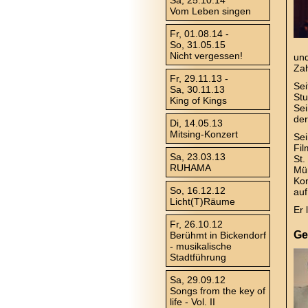
Sa, 25.10.14
Vom Leben singen
Fr, 01.08.14 -
So, 31.05.15
Nicht vergessen!
und
Zah
Fr, 29.11.13 -
Sei
Sa, 30.11.13
St
King of Kings
Sei
der
Di, 14.05.13
Mitsing-Konzert
Se
Fil
Sa, 23.03.13
St
RUHAMA
Mün
Kon
So, 16.12.12
auf
Licht(T)Räume
Er 
Fr, 26.10.12
Ge
Berühmt in Bickendorf
- musikalische
Stadtführung
Sa, 29.09.12
Songs from the key of
life - Vol. II