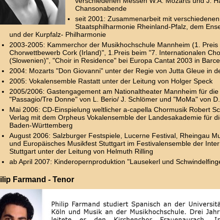
verschiedenen Messen W.A. Mozarts und J. H
Chansonabende
seit 2001: Zusammenarbeit mit verschiedenen
Staatsphilharmonie Rheinland-Pfalz, dem Ens
und der Kurpfalz- Philharmonie
2003-2005: Kammerchor der Musikhochschule Mannheim (1. Preis b
Chorwettbewerb Cork (Irland)", 1.Preis beim "7. Internationalen C
(Slowenien)", "Choir in Residence" bei Europa Cantat 2003 in Barc
2004: Mozarts "Don Giovanni" unter der Regie von Jutta Gleue in
2005: Vokalensemble Rastatt unter der Leitung von Holger Speck
2005/2006: Gastengagement am Nationaltheater Mannheim für die
"Passagio/Tre Donne" von L. Berio/ J. Schlömer und "MoMa" von D
Mai 2006: CD-Einspielung weltlicher a-capella Chormusik Robert 
Verlag mit dem Orpheus Vokalensemble der Landesakademie für d
Baden-Württemberg
August 2006: Salzburger Festspiele, Lucerne Festival, Rheingau Mus
und Europäisches Musikfest Stuttgart im Festivalensemble der Int
Stuttgart unter der Leitung von Helmuth Rilling
ab April 2007: Kinderopernproduktion "Lausekerl und Schwindelfin
ilip Farmand - Tenor