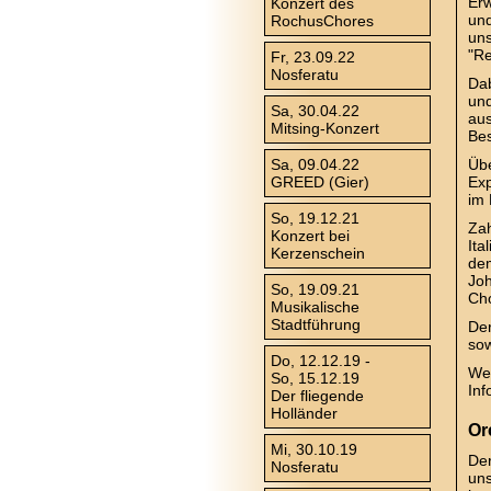
Er
Konzert des
und
RochusChores
uns
"Re
Fr, 23.09.22
Nosferatu
Dab
und
Sa, 30.04.22
aus
Mitsing-Konzert
Bes
Sa, 09.04.22
Übe
GREED (Gier)
Exp
im 
So, 19.12.21
Zah
Konzert bei
Ita
Kerzenschein
de
Joh
So, 19.09.21
Cho
Musikalische
Stadtführung
Der
sow
Do, 12.12.19 -
Wei
So, 15.12.19
In
Der fliegende
Holländer
Or
Mi, 30.10.19
Der
Nosferatu
uns