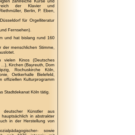
gten zahlreiche Kurse und
reich der Klavier und
Riethmüller, Berlin, P. Eben,
üsseldorf für Orgelliteratur
 und Fernsehen).
lm und hat bislang rund 160
der der menschlichen Stimme,
uslotet.
 vielen Kinos (Deutsches
 ...), Kirchen (Bayreuth, Dom
ipzig, Rochuskirche Köln,
ie, Oetkerhalle Bielefeld,
offiziellen Kulturprogramm
as Stadtdekanat Köln tätig.
 deutscher Künstler aus
hauptsächlich in abstrakter
auch in der Herstellung von
alpädagogischer- sowie