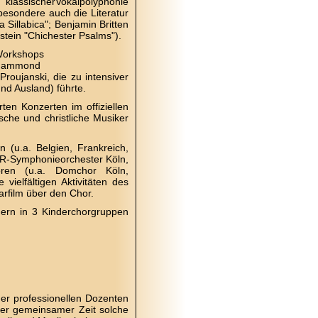
klassischerVokalpolyphonie
besondere auch die Literatur
Sillabica"; Benjamin Britten
stein "Chichester Psalms").
 Workshops
n-Hammond
roujanski, die zu intensiver
nd Ausland) führte.
ten Konzerten im offiziellen
sche und christliche Musiker
n (u.a. Belgien, Frankreich,
WDR-Symphonieorchester Köln,
ören (u.a. Domchor Köln,
vielfältigen Aktivitäten des
rfilm über den Chor.
dern in 3 Kinderchorgruppen
er professionellen Dozenten
zer gemeinsamer Zeit solche