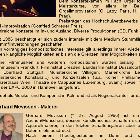
Dem Konzertexamen im Fach Orgel fol
Meisterkurse, vor allem im Be
Orgelimprovisation (O. Latry, Paris, H. 
Prag).
Preisträger des Hochschulwettbewerbs D
 -improvisation (Gottfried Schreuer Preis).
lreiche Konzerte im In- und Ausland. Diverse Produktionen (CD, Funk
t 1986 beschäftigt er sich zudem intensiv mit dem Medium Stummfi
ummfilmvertonungen geschaffen.
n vorrangiges kompositorisches Interesse gilt allerdings immer wie
en klangliche Möglichkeiten er bis an die Grenzen ihrer Möglichkeiten a
ine Filmmusiken und weiteren Kompositionen wurden bislang in
mmuseum Frankfurt, Filminstitut Dresden, Landesfilminstitut Düsseldorf
. Eberhard Stuttgart, Münsterkirche Villingen, Marienkirche Le
sterkirche Konstanz...) und Konzertsälen (u.a. Kölner Philharmon
zerthaus Wien, Theatre de Cappucines Luxemburg, uvam.) sowie im 
 der EXPO 2000 in Hannover aufgeführt.
lebt als Musiker und Komponist in Köln und ist als Regionalkantor für d
rhard Mevissen - Malerei
Gerhard Mevissen (* 27. August 1956) ist ein
Aachen/Monschau, dessen künstlerisches Schaffen sich 
Aquarellmalerei, in den letzten Schaffensjahren aber 
Betonreliefs ausdrückt.
Nach einem Theologiestudium in Bonn und sozi