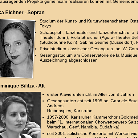
ausragenden Projekte gemeinsam realisieren können mit Gemeindemu
ka Eichner - Sopran
Studium der Kunst- und Kulturwissenschaften Osta
Tokyo
Schauspiel-, Tanztheater und Tanzunterricht u. a.
Theater Bonn), Viola Streicher (Agora-Theater Be
(Studiobühne Köln), Sabine Seume (Düsseldorf), 
Privatstudium klassischer Gesang u.a. bei W. Com
Gesangsstudium am Conservatoire de la Musique
Auszeichnung abgeschlossen
minique Bilitza - Alt
erster Klavierunterricht im Alter von 9 Jahren
Gesangsunterricht seit 1995 bei Gabriele Bru
Andreas
Reibenspies, Karlsruhe
1997-2000: Karlsruher Kammerchor (Goldmeda
beim "1. Internationalen Chorwettbewerb Salz
Warschau, Genf, Namibia, Südafrika)
seit 2001: solistische Konzerte mit Werken wie 