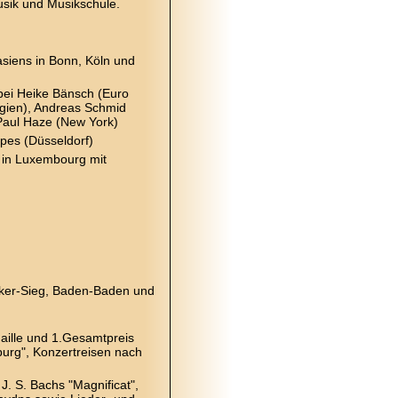
sik und Musikschule.
siens in Bonn, Köln und
 bei Heike Bänsch (Euro
lgien), Andreas Schmid
Paul Haze (New York)
pes (Düsseldorf)
 in Luxembourg mit
cker-Sieg, Baden-Baden und
ille und 1.Gesamtpreis
burg", Konzertreisen nach
J. S. Bachs "Magnificat",