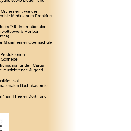
aydns sowie Lieder- und
 Orchestern, wie der
emble Mediolanum Frankfurt
eim "49. Internationalen
horwettbewerb Maribor
elona)
 der Mannheimer Opernschule
 Produktionen
. Schnebel
Schumanns für den Carus
ie musizierende Jugend
ikfestival
ernationalen Bachakademie
ger" am Theater Dortmund